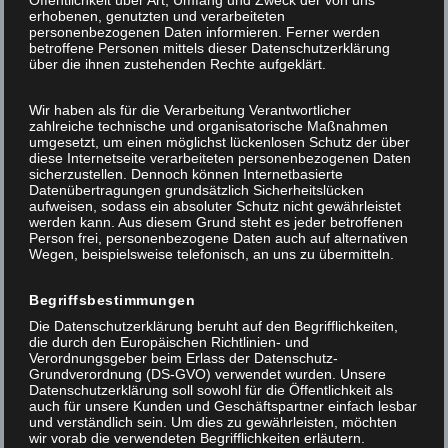
Öffentlichkeit über Art, Umfang und Zweck der von uns
erhobenen, genutzten und verarbeiteten
personenbezogenen Daten informieren. Ferner werden
Verfasst am 27 Juni 2019
/
/
Marketing Focus Internet
betroffene Personen mittels dieser Datenschutzerklärung
über die ihnen zustehenden Rechte aufgeklärt.
CNC-MESSMASCHINE FÜR DIE
MEDIZINTECHNIK
Wir haben als für die Verarbeitung Verantwortlicher
zahlreiche technische und organisatorische Maßnahmen
umgesetzt, um einen möglichst lückenlosen Schutz der über
PDF HERUNTERLADEN
diese Internetseite verarbeiteten personenbezogenen Daten
sicherzustellen. Dennoch können Internetbasierte
Datenübertragungen grundsätzlich Sicherheitslücken
aufweisen, sodass ein absoluter Schutz nicht gewährleistet
werden kann. Aus diesem Grund steht es jeder betroffenen
Facebook
Tweet
LinkedIn
Person frei, personenbezogene Daten auch auf alternativen
Wegen, beispielsweise telefonisch, an uns zu übermitteln.
NEWS
Begriffsbestimmungen
Die Datenschutzerklärung beruht auf den Begrifflichkeiten,
die durch den Europäischen Richtlinien- und
Verordnungsgeber beim Erlass der Datenschutz-
Grundverordnung (DS-GVO) verwendet wurden. Unsere
Datenschutzerklärung soll sowohl für die Öffentlichkeit als
auch für unsere Kunden und Geschäftspartner einfach lesbar
und verständlich sein. Um dies zu gewährleisten, möchten
wir vorab die verwendeten Begrifflichkeiten erläutern.