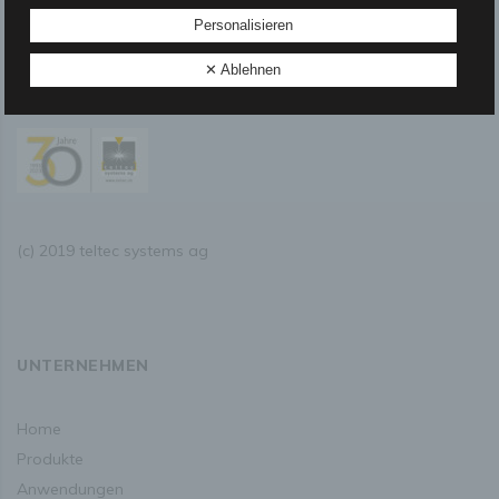
Personalisieren
c) Verarbeitung
Verarbeitung ist jeder mit oder ohne Hilfe automatisierter
✕ Ablehnen
Verfahren ausgeführte Vorgang oder jede solche
Vorgangsreihe im Zusammenhang mit
personenbezogenen Daten wie das Erheben, das
Erfassen, die Organisation, das Ordnen, die Speicherung,
die Anpassung oder Veränderung, das Auslesen, das
Abfragen, die Verwendung, die Offenlegung durch
Übermittlung, Verbreitung oder eine andere Form der
Bereitstellung, den Abgleich oder die Verknüpfung, die
Einschränkung, das Löschen oder die Vernichtung.
(c) 2019 teltec systems ag
d) Einschränkung der Verarbeitung
Einschränkung der Verarbeitung ist die Markierung
gespeicherter personenbezogener Daten mit dem Ziel,
ihre künftige Verarbeitung einzuschränken.
UNTERNEHMEN
e) Profiling
home
Profiling ist jede Art der automatisierten Verarbeitung
produkte
personenbezogener Daten, die darin besteht, dass diese
personenbezogenen Daten verwendet werden, um
anwendungen