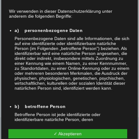
Wir verwenden in dieser Datenschutzerklärung unter
anderem die folgenden Begriffe:
Abonnieren Sie unsere
Newsletter
a) personenbezogene Daten
Personenbezogene Daten sind alle Informationen, die sich
auf eine identifizierte oder identifizierbare natürliche
Ich bin damit einverstanden und möchte den
Person (im Folgenden „betroffene Person") beziehen. Als
identifizierbar wird eine natürliche Person angesehen, die
kostenlosen Newsletter abonnieren
direkt oder indirekt, insbesondere mittels Zuordnung zu
einer Kennung wie einem Namen, zu einer Kennnummer,
zu Standortdaten, zu einer Online-Kennung oder zu einem
oder mehreren besonderen Merkmalen, die Ausdruck der
physischen, physiologischen, genetischen, psychischen,
wirtschaftlichen, kulturellen oder sozialen Identität dieser
natürlichen Person sind, identifiziert werden kann.
b) betroffene Person
Betroffene Person ist jede identifizierte oder
identifizierbare natürliche Person, deren
personenbezogene Daten von dem für die Verarbeitung
Verantwortlichen verarbeitet werden.
✓ Akzeptieren