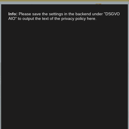
SÉLECTIONNEZ LA LANGUE :
Info:
Please save the settings in the backend under "DSGVO
info@teltec.ch
+41 (0)56 648 70 00
AIO" to output the text of the privacy policy here.