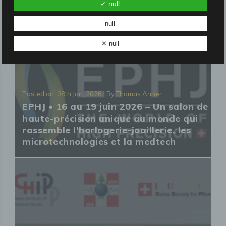
applications les plus exigeantes dans le
✓ null
domaine de la technologie médicale
null
✕ null
Posted on: 08th Jan, 2026 | By Thomas Anner
EPHJ • 16 au 19 juin 2026 – Un salon de
haute-précision unique au monde qui
rassemble l’horlogerie-joaillerie, les
microtechnologies et la medtech