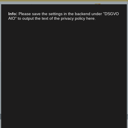
SÉLECTIONNEZ LA LANGUE :
Info:
Please save the settings in the backend under "DSGVO
info@teltec.ch
+41 (0)56 648 70 00
AIO" to output the text of the privacy policy here.
CONTACTEZ