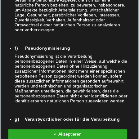
AUTOMATISIERTE LASERBESCHRIFTUNG
bestimmte persönliche Aspekte, die sich auf eine
natürliche Person beziehen, zu bewerten, insbesondere,
FÜR HÖCHSTE ANFORDERUNGEN IN DER
um Aspekte bezüglich Arbeitsleistung, wirtschaftlicher
MEDIZINTECHNIK
Lage, Gesundheit, persönlicher Vorlieben, Interessen,
Zuverlässigkeit, Verhalten, Aufenthaltsort oder
Ortswechsel dieser natürlichen Person zu analysieren
oder vorherzusagen.
Gemeinsam mit der Diener AG und Wenger Automation &
Engineering AG haben wir eine bestehende
Foba‑Laserbeschriftungsanlage erfolgreich automatisiert und
f) Pseudonymisierung
erweitert. Die neue Lösung steigert Effizienz, Prozesssicherheit
Pseudonymisierung ist die Verarbeitung
personenbezogener Daten in einer Weise, auf welche die
und Autonomie deutlich – bei gleichbleibend höchsten
personenbezogenen Daten ohne Hinzuziehung
zusätzlicher Informationen nicht mehr einer spezifischen
Qualitäts- und Compliance‑Standards der Medizintechnik. Das
betroffenen Person zugeordnet werden können, sofern
Projekt zeigt, wie sich bestehende Anlagen durch intelligente
diese zusätzlichen Informationen gesondert aufbewahrt
werden und technischen und organisatorischen
Automationskonzepte modernisieren...
Maßnahmen unterliegen, die gewährleisten, dass die
personenbezogenen Daten nicht einer identifizierten oder
identifizierbaren natürlichen Person zugewiesen werden.
,
,
Automatisierung
Foba
Laserbeschriftung
NEWS
g) Verantwortlicher oder für die Verarbeitung
Verantwortlicher
Read More
Verantwortlicher oder für die Verarbeitung Verantwortlicher
✓ Akzeptieren
ist die natürliche oder juristische Person, Behörde,