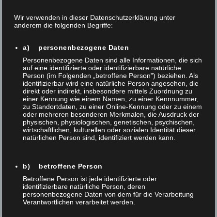
Verfasst am 29 Apr. 2026
/
0
/
Thomas Anner
Wir verwenden in dieser Datenschutzerklärung unter
anderem die folgenden Begriffe:
NEWS LETTERS
a) personenbezogene Daten
LASER INSIGHTS Newsletter-Kampagne · teltec systems ag 10
Personenbezogene Daten sind alle Informationen, die sich
Ausgaben Alle zwei Wochen DE · FR · EN Über diese
auf eine identifizierte oder identifizierbare natürliche
Person (im Folgenden „betroffene Person") beziehen. Als
Kampagne Im Zweiwochenrhythmus erhalten Abonnenten
identifizierbar wird eine natürliche Person angesehen, die
praxisnahe Einblicke in Laser-Technologie, regulatorische
direkt oder indirekt, insbesondere mittels Zuordnung zu
einer Kennung wie einem Namen, zu einer Kennnummer,
Anforderungen und aktuelle Entwicklungen – aufbereitet für
zu Standortdaten, zu einer Online-Kennung oder zu einem
oder mehreren besonderen Merkmalen, die Ausdruck der
Entscheider und Fachpersonen aus Medizintechnik, Automotive,
physischen, physiologischen, genetischen, psychischen,
Elektronik und Maschinenbau. Themenübersicht 1 Der Strich,...
wirtschaftlichen, kulturellen oder sozialen Identität dieser
natürlichen Person sind, identifiziert werden kann.
,
,
,
Automatisierung
Foba
Laser
Laserbeschriftung
b) betroffene Person
Betroffene Person ist jede identifizierte oder
NEWS
identifizierbare natürliche Person, deren
personenbezogene Daten von dem für die Verarbeitung
Verantwortlichen verarbeitet werden.