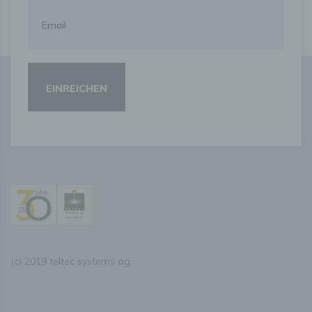
Unionsrecht oder dem Recht der Mitgliedstaaten
möglicherweise personenbezogene Daten erhalten, gelten
jedoch nicht als Empfänger.
j) Dritter
Dritter ist eine natürliche oder juristische Person, Behörde,
Einrichtung oder andere Stelle außer der betroffenen
Person, dem Verantwortlichen, dem Auftragsverarbeiter
und den Personen, die unter der unmittelbaren
Verantwortung des Verantwortlichen oder des
Auftragsverarbeiters befugt sind, die personenbezogenen
Daten zu verarbeiten.
k) Einwilligung
Einwilligung ist jede von der betroffenen Person freiwillig
für den bestimmten Fall in informierter Weise und
unmissverständlich abgegebene Willensbekundung in
Form einer Erklärung oder einer sonstigen eindeutigen
bestätigenden Handlung, mit der die betroffene Person zu
(c) 2019 teltec systems ag
verstehen gibt, dass sie mit der Verarbeitung der sie
betreffenden personenbezogenen Daten einverstanden
ist.